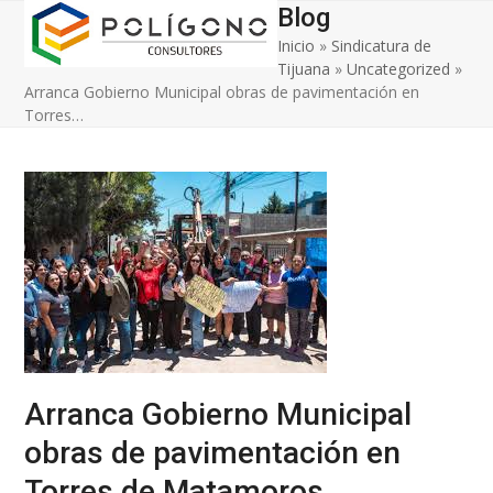
Open
Close
Skip
Blog
to
Inicio
»
Sindicatura de
mobile
mobile
content
Tijuana
»
Uncategorized
»
menu
menu
Arranca Gobierno Municipal obras de pavimentación en
Torres…
Arranca Gobierno Municipal
obras de pavimentación en
Torres de Matamoros