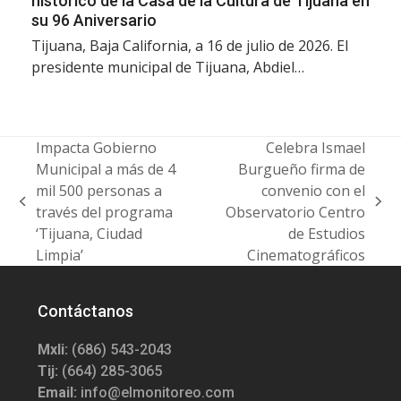
histórico de la Casa de la Cultura de Tijuana en
su 96 Aniversario
Tijuana, Baja California, a 16 de julio de 2026. El
presidente municipal de Tijuana, Abdiel…
Impacta Gobierno
Celebra Ismael
Municipal a más de 4
Burgueño firma de
mil 500 personas a
convenio con el
previous
next
través del programa
Observatorio Centro
post:
post:
‘Tijuana, Ciudad
de Estudios
Limpia’
Cinematográficos
Contáctanos
Mxli:
(686) 543-2043
Tij:
(664) 285-3065
Email:
info@elmonitoreo.com