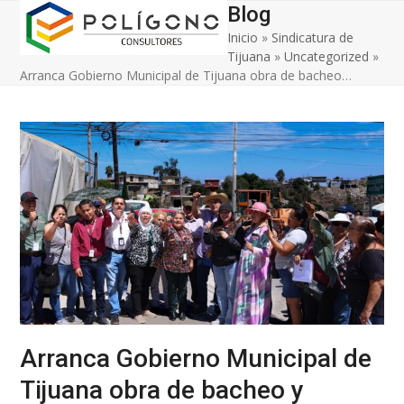
Open
Close
Skip
Blog
to
Inicio
»
Sindicatura de
mobile
mobile
content
Tijuana
»
Uncategorized
»
menu
menu
Arranca Gobierno Municipal de Tijuana obra de bacheo…
Arranca Gobierno Municipal de
Tijuana obra de bacheo y