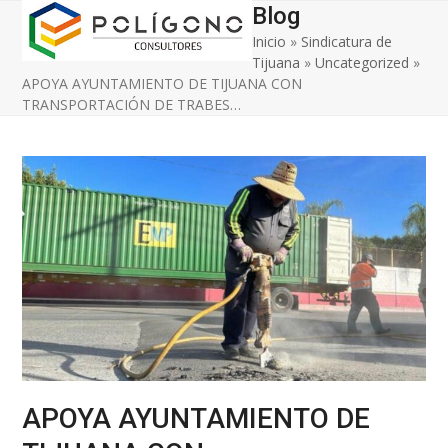
Open
Close
Skip
Blog
to
Inicio
»
Sindicatura de
mobile
mobile
content
Tijuana
»
Uncategorized
»
menu
menu
APOYA AYUNTAMIENTO DE TIJUANA CON
TRANSPORTACIÓN DE TRABES…
APOYA AYUNTAMIENTO DE