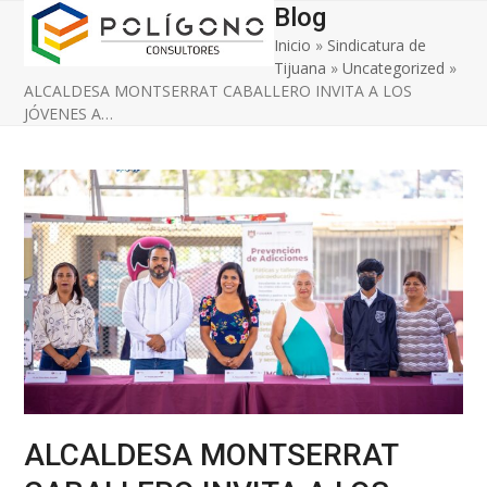
Open
Close
Skip
Blog
to
Inicio
»
Sindicatura de
mobile
mobile
content
Tijuana
»
Uncategorized
»
menu
menu
ALCALDESA MONTSERRAT CABALLERO INVITA A LOS
JÓVENES A…
ALCALDESA MONTSERRAT