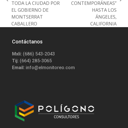
previous
next
TODA LA CIUDAD POR
CONTEMPORÁNEAS”
post:
post:
EL GOBIERNO DE
HASTA LOS
MONTSERRAT
ÁNGELES,
CABALLERO
CALIFORNIA
Contáctanos
Mxli:
(686) 543-2043
Tij:
(664) 285-3065
Email:
info@elmonitoreo.com