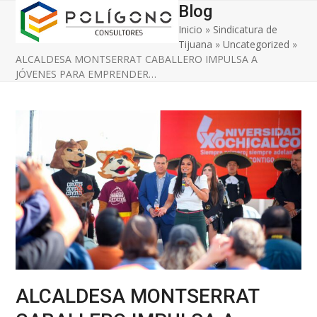
Open
Close
Skip
Blog
to
Inicio
»
Sindicatura de
mobile
mobile
content
Tijuana
»
Uncategorized
»
menu
menu
ALCALDESA MONTSERRAT CABALLERO IMPULSA A
JÓVENES PARA EMPRENDER…
ALCALDESA MONTSERRAT