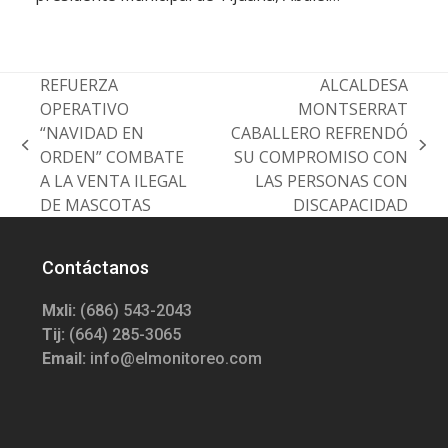
REFUERZA
ALCALDESA
OPERATIVO
MONTSERRAT
“NAVIDAD EN
CABALLERO REFRENDÓ
previous
next
ORDEN” COMBATE
SU COMPROMISO CON
post:
post:
A LA VENTA ILEGAL
LAS PERSONAS CON
DE MASCOTAS
DISCAPACIDAD
Contáctanos
Mxli:
(686) 543-2043
Tij:
(664) 285-3065
Email:
info@elmonitoreo.com