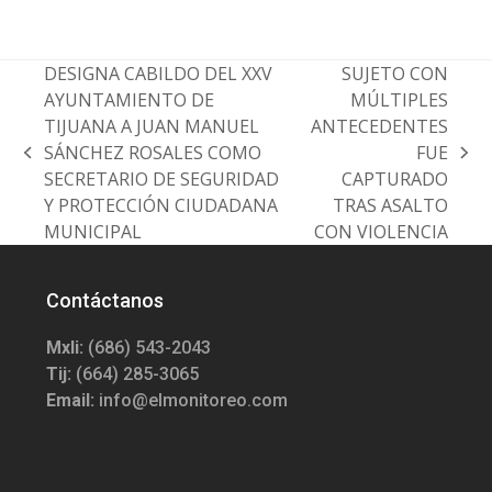
DESIGNA CABILDO DEL XXV
SUJETO CON
AYUNTAMIENTO DE
MÚLTIPLES
TIJUANA A JUAN MANUEL
ANTECEDENTES
SÁNCHEZ ROSALES COMO
FUE
previous
next
SECRETARIO DE SEGURIDAD
CAPTURADO
post:
post:
Y PROTECCIÓN CIUDADANA
TRAS ASALTO
MUNICIPAL
CON VIOLENCIA
Contáctanos
Mxli:
(686) 543-2043
Tij:
(664) 285-3065
Email:
info@elmonitoreo.com