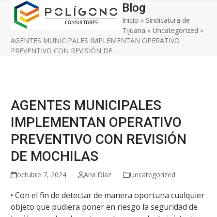
Open
Close
Skip
Blog
to
Inicio
»
Sindicatura de
mobile
mobile
content
Tijuana
»
Uncategorized
»
menu
menu
AGENTES MUNICIPALES IMPLEMENTAN OPERATIVO
PREVENTIVO CON REVISIÓN DE…
AGENTES MUNICIPALES
IMPLEMENTAN OPERATIVO
PREVENTIVO CON REVISIÓN
DE MOCHILAS
octubre 7, 2024
Arvi Díaz
Uncategorized
• Con el fin de detectar de manera oportuna cualquier
objeto que pudiera poner en riesgo la seguridad de