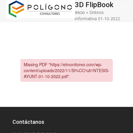
Open
Close
Skip
3D FlipBook
to
Inicio
»
Síntesis
mobile
mobile
content
informativa 01-10-2022
menu
menu
Contáctanos